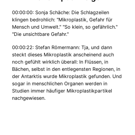
00:00:00: Sonja Schäche: Die Schlagzeilen
klingen bedrohlich: "Mikroplastik, Gefahr für
Mensch und Umwelt." "So klein, so gefährlich."
"Die unsichtbare Gefahr."
00:00:22: Stefan Römermann: Tja, und dann
steckt dieses Mikroplastik anscheinend auch
noch gefühlt wirklich überall: In Flüssen, in
Bächen, selbst in den entlegensten Regionen, in
der Antarktis wurde Mikroplastik gefunden. Und
sogar in menschlichen Organen werden in
Studien immer häufiger Mikroplastikpartikel
nachgewiesen.
00:00:40: Schäche: Das alles macht einigen
Menschen verständlicherweise Angst. Ob diese
Angst aber wirklich begründet ist oder ob wir
die Aufregung um Mikroplastik etwas